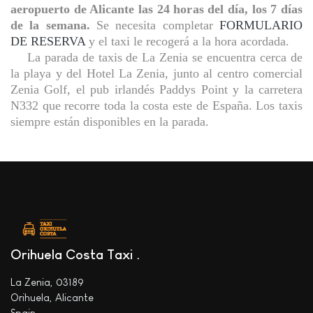
aeropuerto de Alicante las 24 horas del día, los 7 días
de la semana.
Se necesita completar
FORMULARIO
DE RESERVA
y el taxi le recogerá a la hora acordada.
La parada de taxis de La Zenia se encuentra cerca de
la playa y del Hotel La Zenia, junto al centro comercial
Zenia Golf, el pub irlandés Paddys Point y la carretera
N332 que recorre toda la costa este de España. Los taxis
siempre están disponibles en la parada.
Orihuela Costa Taxi
La Zenia, 03189
Orihuela, Alicante
Spain