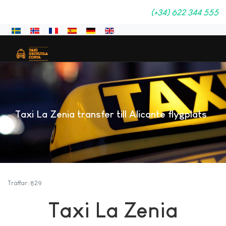
(+34) 622 344 555
Välj ditt språk
Taxi La Zenia transfer till Alicante flygplats
Träffar: 829
Taxi La Zenia