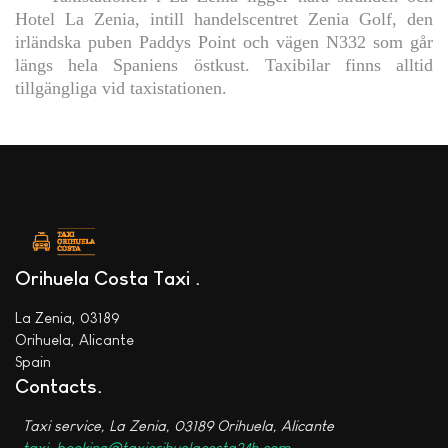
Hotel La Zenia, intill handelscentret Zenia Golf, den
irländska puben Paddys Point och vägen N332 som går
längs hela Spaniens östkust. Taxibilar finns alltid
tillgängliga vid taxistationen.
Orihuela Costa Taxi
La Zenia, 03189
Orihuela, Alicante
Spain
Contacts
Taxi service, La Zenia, 03189 Orihuela, Alicante
taxi_booking@taxiorihuelacosta24h.com