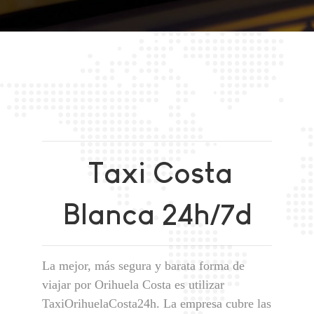
Taxi Costa
Blanca 24h/7d
La mejor, más segura y barata forma de
viajar por Orihuela Costa es utilizar
TaxiOrihuelaCosta24h. La empresa cubre las