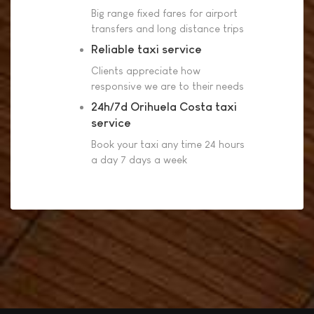
Big range fixed fares for airport
transfers and long distance trips
Reliable taxi service
Clients appreciate how
responsive we are to their needs
24h/7d Orihuela Costa taxi
service
Book your taxi any time 24 hours
a day 7 days a week