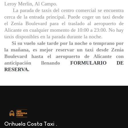
Leroy Merlin, Al Campo.
La parada de taxis del centro comercial se encuentra
cerca de la entrada principal. Puede coger un taxi desde
el Zenia Boulevard para el traslado al aeropuerto de
Alicante en cualquier momento de 10:00 a 23:00. No hay
taxis disponibles en la parada durante la noche.
Si su vuelo sale tarde por la noche o temprano por
la mañana, es mejor reservar un taxi desde Zenia
Boulevard hasta el aeropuerto de Alicante con
anticipación llenando
FORMULARIO DE
RESERVA.
Orihuela Costa Taxi